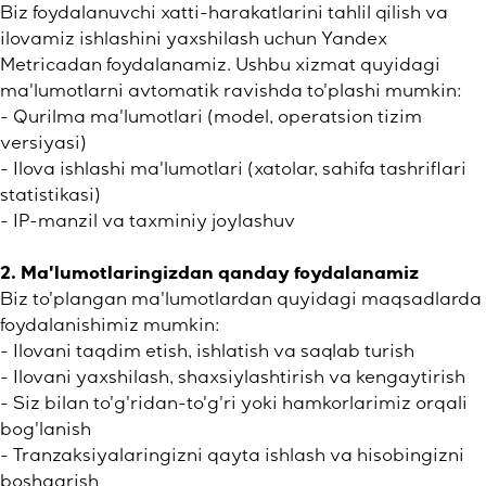
Biz foydalanuvchi xatti-harakatlarini tahlil qilish va
ilovamiz ishlashini yaxshilash uchun Yandex
Metricadan foydalanamiz. Ushbu xizmat quyidagi
ma'lumotlarni avtomatik ravishda to'plashi mumkin:
- Qurilma ma'lumotlari (model, operatsion tizim
versiyasi)
- Ilova ishlashi ma'lumotlari (xatolar, sahifa tashriflari
statistikasi)
- IP-manzil va taxminiy joylashuv
2. Ma'lumotlaringizdan qanday foydalanamiz
Biz to'plangan ma'lumotlardan quyidagi maqsadlarda
foydalanishimiz mumkin:
- Ilovani taqdim etish, ishlatish va saqlab turish
- Ilovani yaxshilash, shaxsiylashtirish va kengaytirish
- Siz bilan to'g'ridan-to'g'ri yoki hamkorlarimiz orqali
bog'lanish
- Tranzaksiyalaringizni qayta ishlash va hisobingizni
boshqarish