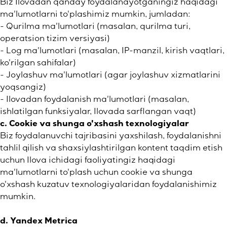
Biz Ilovadan qanday foydalanayotganingiz haqidagi
ma'lumotlarni to'plashimiz mumkin, jumladan:
- Qurilma ma'lumotlari (masalan, qurilma turi,
operatsion tizim versiyasi)
- Log ma'lumotlari (masalan, IP-manzil, kirish vaqtlari,
ko'rilgan sahifalar)
- Joylashuv ma'lumotlari (agar joylashuv xizmatlarini
yoqsangiz)
- Ilovadan foydalanish ma'lumotlari (masalan,
ishlatilgan funksiyalar, Ilovada sarflangan vaqt)
c. Cookie va shunga o'xshash texnologiyalar
Biz foydalanuvchi tajribasini yaxshilash, foydalanishni
tahlil qilish va shaxsiylashtirilgan kontent taqdim etish
uchun Ilova ichidagi faoliyatingiz haqidagi
ma'lumotlarni to'plash uchun cookie va shunga
o'xshash kuzatuv texnologiyalaridan foydalanishimiz
mumkin.
d. Yandex Metrica