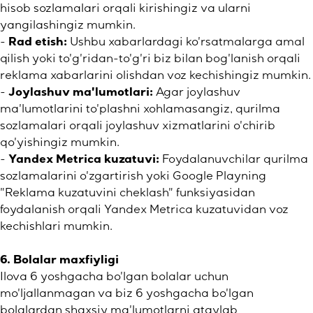
hisob sozlamalari orqali kirishingiz va ularni
yangilashingiz mumkin.
-
Rad etish:
Ushbu xabarlardagi ko'rsatmalarga amal
qilish yoki to'g'ridan-to'g'ri biz bilan bog'lanish orqali
reklama xabarlarini olishdan voz kechishingiz mumkin.
-
Joylashuv ma'lumotlari:
Agar joylashuv
ma'lumotlarini to'plashni xohlamasangiz, qurilma
sozlamalari orqali joylashuv xizmatlarini o'chirib
qo'yishingiz mumkin.
-
Yandex Metrica kuzatuvi:
Foydalanuvchilar qurilma
sozlamalarini o'zgartirish yoki Google Playning
"Reklama kuzatuvini cheklash" funksiyasidan
foydalanish orqali Yandex Metrica kuzatuvidan voz
kechishlari mumkin.
6. Bolalar maxfiyligi
Ilova 6 yoshgacha bo'lgan bolalar uchun
mo'ljallanmagan va biz 6 yoshgacha bo'lgan
bolalardan shaxsiy ma'lumotlarni ataylab