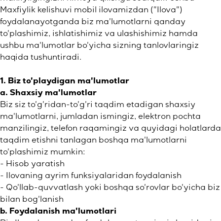
Maxfiylik kelishuvi mobil ilovamizdan ("Ilova")
foydalanayotganda biz ma'lumotlarni qanday
to'plashimiz, ishlatishimiz va ulashishimiz hamda
ushbu ma'lumotlar bo'yicha sizning tanlovlaringiz
haqida tushuntiradi.
1. Biz to'playdigan ma'lumotlar
a. Shaxsiy ma'lumotlar
Biz siz to'g'ridan-to'g'ri taqdim etadigan shaxsiy
ma'lumotlarni, jumladan ismingiz, elektron pochta
manzilingiz, telefon raqamingiz va quyidagi holatlarda
taqdim etishni tanlagan boshqa ma'lumotlarni
to'plashimiz mumkin:
- Hisob yaratish
- Ilovaning ayrim funksiyalaridan foydalanish
- Qo'llab-quvvatlash yoki boshqa so'rovlar bo'yicha biz
bilan bog'lanish
b. Foydalanish ma'lumotlari