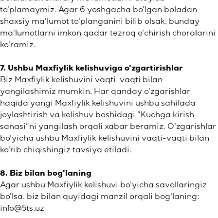
to'plamaymiz. Agar 6 yoshgacha bo'lgan boladan
shaxsiy ma'lumot to'planganini bilib olsak, bunday
ma'lumotlarni imkon qadar tezroq o'chirish choralarini
ko'ramiz.
7. Ushbu Maxfiylik kelishuviga o'zgartirishlar
Biz Maxfiylik kelishuvini vaqti-vaqti bilan
yangilashimiz mumkin. Har qanday o'zgarishlar
haqida yangi Maxfiylik kelishuvini ushbu sahifada
joylashtirish va kelishuv boshidagi "Kuchga kirish
sanasi"ni yangilash orqali xabar beramiz. O'zgarishlar
bo'yicha ushbu Maxfiylik kelishuvini vaqti-vaqti bilan
ko'rib chiqishingiz tavsiya etiladi.
8. Biz bilan bog'laning
Agar ushbu Maxfiylik kelishuvi bo'yicha savollaringiz
bo'lsa, biz bilan quyidagi manzil orqali bog'laning:
info@5ts.uz