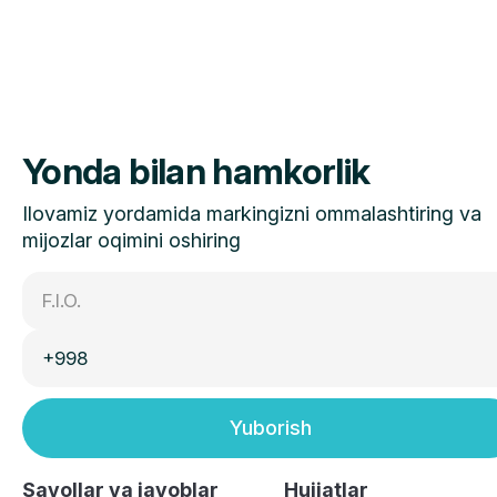
Yonda bilan hamkorlik
Ilovamiz yordamida markingizni ommalashtiring va
mijozlar oqimini oshiring
Yuborish
Savollar va javoblar
Hujjatlar