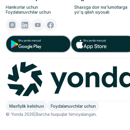
Hamkorlar uchun
Shaxsga doir ma'lumotlarga
Foydalanuvchilar uchun
yo'q qilish siyosati
Shu yerda mavjud
Shu yerda mavjud
Maxfiylik kelishuvi
Foydalanuvchilar uchun
© Yonda 2026
|
Barcha huquqlar himoyalangan.