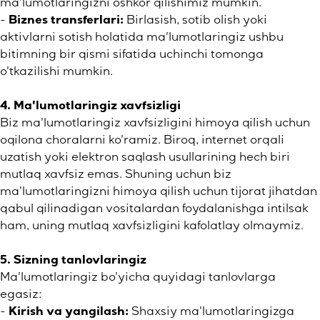
ma'lumotlaringizni oshkor qilishimiz mumkin.
-
Biznes transferlari:
Birlasish, sotib olish yoki
aktivlarni sotish holatida ma'lumotlaringiz ushbu
bitimning bir qismi sifatida uchinchi tomonga
o'tkazilishi mumkin.
4. Ma'lumotlaringiz xavfsizligi
Biz ma'lumotlaringiz xavfsizligini himoya qilish uchun
oqilona choralarni ko'ramiz. Biroq, internet orqali
uzatish yoki elektron saqlash usullarining hech biri
mutlaq xavfsiz emas. Shuning uchun biz
ma'lumotlaringizni himoya qilish uchun tijorat jihatdan
qabul qilinadigan vositalardan foydalanishga intilsak
ham, uning mutlaq xavfsizligini kafolatlay olmaymiz.
5. Sizning tanlovlaringiz
Ma'lumotlaringiz bo'yicha quyidagi tanlovlarga
egasiz:
-
Kirish va yangilash:
Shaxsiy ma'lumotlaringizga