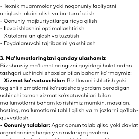
- Texnik muammolar yoki noqonuniy faoliyatni
aniqlash, oldini olish va bartaraf etish
- Qonuniy majburiyatlarga rioya qilish
- Ilova ishlashini optimallashtirish
- Xatolarni aniqlash va tuzatish
- Foydalanuvchi tajribasini yaxshilash
3. Ma'lumotlaringizni qanday ulashamiz
Biz shaxsiy ma'lumotlaringizni quyidagi holatlardan
tashqari uchinchi shaxslar bilan baham ko'rmaymiz:
-
Xizmat ko'rsatuvchilar:
Biz Ilovani ishlatish yoki
tegishli xizmatlarni ko'rsatishda yordam beradigan
uchinchi tomon xizmat ko'rsatuvchilari bilan
ma'lumotlarni baham ko'rishimiz mumkin, masalan,
hosting, ma'lumotlarni tahlil qilish va mijozlarni qo'llab-
quvvatlash.
-
Qonuniy talablar:
Agar qonun talab qilsa yoki davlat
organlarining haqiqiy so'rovlariga javoban