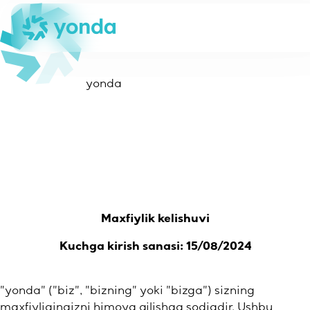
Biz haqimizda
yonda
Hamkorlarga
Xarita
Blog
Yonda
Bonus
Maxfiylik kelishuvi
2plus6
Kuchga kirish sanasi: 15/08/2024
Ro'yxatdan o'tish
"yonda" ("biz", "bizning" yoki "bizga") sizning
maxfiyligingizni himoya qilishga sodiqdir. Ushbu